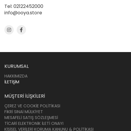
Tel: 02122452000
info@ooya.store
KURUMSAL
HAKKIMIZDA
İLETIŞIM
MÜŞTERI İLIŞKILERI
ÇEREZ VE COOKIE POLITIKASI
FIKRI SINAI MÜLKIYET
MESAFELI SATIŞ SÖZLEŞMESI
TICARI ELEKTRONIK İLETI ONAYI
KIŞISEL VERILERI KORUMA KANUNU & POLITIKASI