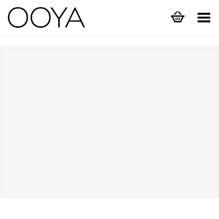
Menüyü Aç/Kapat