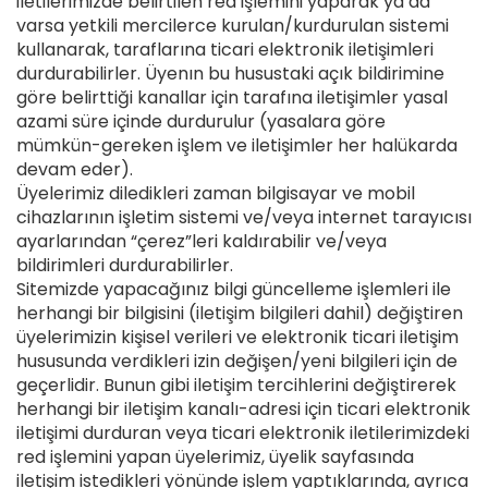
iletilerimizde belirtilen red işlemini yaparak ya da
varsa yetkili mercilerce kurulan/kurdurulan sistemi
kullanarak, taraflarına ticari elektronik iletişimleri
durdurabilirler. Üyenın bu husustaki açık bildirimine
göre belirttiği kanallar için tarafına iletişimler yasal
azami süre içinde durdurulur (yasalara göre
mümkün-gereken işlem ve iletişimler her halükarda
devam eder).
Üyelerimiz diledikleri zaman bilgisayar ve mobil
cihazlarının işletim sistemi ve/veya internet tarayıcısı
ayarlarından “çerez”leri kaldırabilir ve/veya
bildirimleri durdurabilirler.
Sitemizde yapacağınız bilgi güncelleme işlemleri ile
herhangi bir bilgisini (iletişim bilgileri dahil) değiştiren
üyelerimizin kişisel verileri ve elektronik ticari iletişim
hususunda verdikleri izin değişen/yeni bilgileri için de
geçerlidir. Bunun gibi iletişim tercihlerini değiştirerek
herhangi bir iletişim kanalı-adresi için ticari elektronik
iletişimi durduran veya ticari elektronik iletilerimizdeki
red işlemini yapan üyelerimiz, üyelik sayfasında
iletişim istedikleri yönünde işlem yaptıklarında, ayrıca