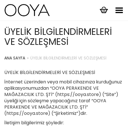
Menüyü Aç/Kapat
ÜYELIK BILGILENDIRMELERI
VE SÖZLEŞMESI
ANA SAYFA
»
ÜYELIK BILGILENDIRMELERI VE SÖZLEŞMESI
ÜYELİK BİLGİLENDİRMELERİ VE SÖZLEŞMESİ
İnternet üzerinden veya mobil cihazınıza kurduğunuz
aplikasyonumuzdan “OOYA PERAKENDE VE
MAĞAZACILIK LTD. ŞTİ” (https://ooya.store) (“Site”)
üyeliği için sözleşme yapacağınız taraf “OOYA
PERAKENDE VE MAĞAZACILIK LTD. ŞTİ”
(https://ooya.store) (“Şirketimiz”)dir.
İletişim bilgilerimiz şöyledir: