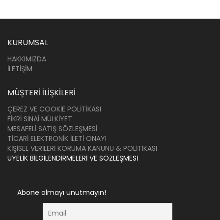
KURUMSAL
HAKKIMIZDA
İLETIŞIM
MÜŞTERI İLIŞKILERI
ÇEREZ VE COOKIE POLITIKASI
FIKRI SINAI MÜLKIYET
MESAFELI SATIŞ SÖZLEŞMESI
TICARI ELEKTRONIK İLETI ONAYI
KIŞISEL VERILERI KORUMA KANUNU & POLITIKASI
ÜYELIK BILGILENDIRMELERI VE SÖZLEŞMESI
Abone olmayı unutmayın!