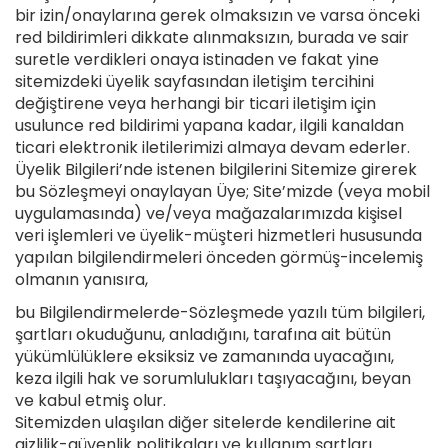
bir izin/onaylarına gerek olmaksızın ve varsa önceki
red bildirimleri dikkate alınmaksızın, burada ve sair
suretle verdikleri onaya istinaden ve fakat yine
sitemizdeki üyelik sayfasından iletişim tercihini
değiştirene veya herhangi bir ticari iletişim için
usulunce red bildirimi yapana kadar, ilgili kanaldan
ticari elektronik iletilerimizi almaya devam ederler.
Üyelik Bilgileri’nde istenen bilgilerini Sitemize girerek
bu Sözleşmeyi onaylayan Üye; Site’mizde (veya mobil
uygulamasında) ve/veya mağazalarımızda kişisel
veri işlemleri ve üyelik-müşteri hizmetleri hususunda
yapılan bilgilendirmeleri önceden görmüş-incelemiş
olmanın yanısıra,
bu Bilgilendirmelerde-Sözleşmede yazılı tüm bilgileri,
şartları okuduğunu, anladığını, tarafına ait bütün
yükümlülüklere eksiksiz ve zamanında uyacağını,
keza ilgili hak ve sorumlulukları taşıyacağını, beyan
ve kabul etmiş olur.
Sitemizden ulaşılan diğer sitelerde kendilerine ait
gizlilik-güvenlik politikaları ve kullanım şartları