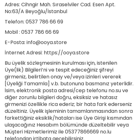
Adres: Cihngir Mah. Sıraselviler Cad. Esen Apt.
No:63/A Beyoğlu/İstanbul
Telefon: 0537 786 66 69
Mobil : 0537 786 66 69
E-Posta:
info@ooya.store
İnternet Adresi: https://ooya.store
Bu üyelik sözleşmesinin kurulması için, istenilen
Üye(lik) Bilgileri’ni ve tespit edeceğiniz şifreyi
girmeniz, belirtilen onay ve/veya izinleri vererek
[Üyeliği Tamamla] v.b. butonuna basmanız yeterlidir.
İsim, elektronik posta adresi/cep telefonu no.su ve
diğer zorunlu bilgileri doğru, eksiksiz ve hatasız
girmenizi özellikle rica ederiz; bir hata fark ederseniz
düzeltiniz. Üyelik işleminin tamamlanmasından sonra
farkettiğiniz eksiklik/hataları ise Üye Girişi kısmından
ulaşacağınız Hesabım bölümünde düzeltebilir veya
Müşteri Hizmetlerimiz ile 05377866669 no.lu
telefondan irtibata geçebilirsiniz.