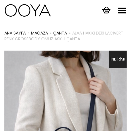
Menüyü Aç/Kapat
ANA SAYFA
»
MAĞAZA
»
ÇANTA
»
ALAA HAKIKI DERI LACIVERT
RENK CROSSBODY OMUZ ASKILI ÇANTA
İNDIRIM!