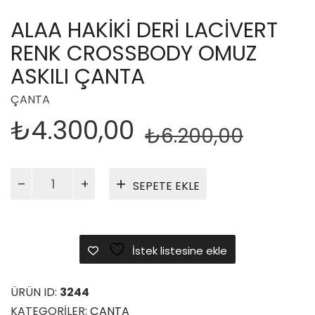
ALAA HAKIKI DERI LACIVERT
RENK CROSSBODY OMUZ
ASKILI ÇANTA
ÇANTA
Orijin
Şu
₺
4.300,00
₺
6.200,00
fiyat:
anda
₺6.20
fiyat:
Alaa
SEPETE EKLE
Hakiki
₺4.30
Deri
Lacivert
Renk
İstek listesine ekle
Crossbody
Omuz
Askılı
ÜRÜN ID:
3244
Çanta
KATEGORILER:
ÇANTA
adet