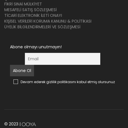
FIKRI SINAI MÜLKIYET
MESAFELI SATIŞ SÖZLEŞMESI
TICARI ELEKTRONIK İLETI ONAYI
KIŞISEL VERILERI KORUMA KANUNU & POLITIKASI
ÜYELIK BILGILENDIRMELERI VE SÖZLEŞMESI
Abone olmayı unutmayın!
Devam ederek gizlilik politikasını kabul etmiş olursunuz
© 2023 |