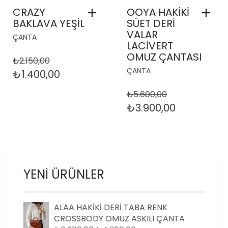
CRAZY
OOYA HAKİKİ
BAKLAVA YEŞİL
SÜET DERİ
VALAR
ÇANTA
LACİVERT
OMUZ ÇANTASI
₺
2.150,00
ÇANTA
ORIJINAL
ŞU
₺
1.400,00
FIYAT:
ANDAKI
₺
5.600,00
₺2.150,00.
FIYAT:
ORIJINAL
ŞU
₺
3.900,00
₺1.400,00.
FIYAT:
ANDAKI
₺5.600,00.
FIYAT:
₺3.900,00.
YENI ÜRÜNLER
ALAA HAKIKI DERI TABA RENK
CROSSBODY OMUZ ASKILI ÇANTA