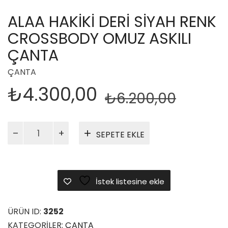
ALAA HAKIKI DERI SIYAH RENK
CROSSBODY OMUZ ASKILI
ÇANTA
ÇANTA
Orijin
Şu
₺
4.300,00
₺
6.200,00
fiyat:
anda
₺6.20
fiyat:
Alaa
SEPETE EKLE
Hakiki
₺4.30
Deri
Siyah
Renk
İstek listesine ekle
Crossbody
Omuz
Askılı
ÜRÜN ID:
3252
Çanta
KATEGORILER:
ÇANTA
adet