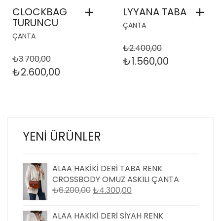
CLOCKBAG
LYYANA TABA
TURUNCU
ÇANTA
ÇANTA
₺
2.400,00
₺
3.700,00
ORIJINAL
ŞU
₺
1.560,00
ORIJINAL
ŞU
₺
2.600,00
FIYAT:
ANDAKI
FIYAT:
ANDAKI
₺2.400,00.
FIYAT:
₺3.700,00.
FIYAT:
₺1.560,00.
₺2.600,00.
YENI ÜRÜNLER
ALAA HAKIKI DERI TABA RENK
CROSSBODY OMUZ ASKILI ÇANTA
ORIJINAL
ŞU
₺
6.200,00
₺
4.300,00
FIYAT:
ANDAKI
₺6.200,00.
FIYAT:
ALAA HAKIKI DERI SIYAH RENK