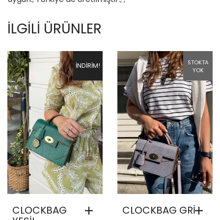
İLGILI ÜRÜNLER
STOKTA
İNDIRIM!
YOK
CLOCKBAG
CLOCKBAG GRİ