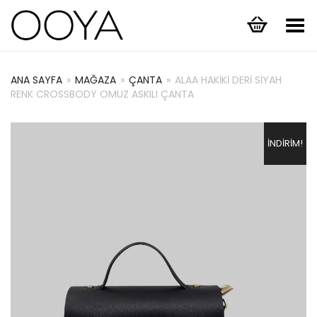
Menüyü Aç/Kapat
ANA SAYFA
»
MAĞAZA
»
ÇANTA
»
ALAA HAKIKI DERI SIYAH
RENK CROSSBODY OMUZ ASKILI ÇANTA
İNDIRIM!