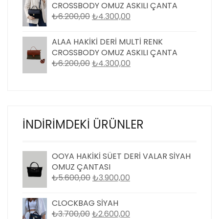
₺4.300,00.
CROSSBODY OMUZ ASKILI ÇANTA
ORIJINAL
ŞU
₺
6.200,00
₺
4.300,00
FIYAT:
ANDAKI
₺6.200,00.
FIYAT:
ALAA HAKIKI DERI MULTI RENK
₺4.300,00.
CROSSBODY OMUZ ASKILI ÇANTA
ORIJINAL
ŞU
₺
6.200,00
₺
4.300,00
FIYAT:
ANDAKI
₺6.200,00.
FIYAT:
₺4.300,00.
İNDIRIMDEKI ÜRÜNLER
OOYA HAKİKİ SÜET DERİ VALAR SİYAH
OMUZ ÇANTASI
ORIJINAL
ŞU
₺
5.600,00
₺
3.900,00
FIYAT:
ANDAKI
₺5.600,00.
FIYAT:
CLOCKBAG SİYAH
₺3.900,00.
ORIJINAL
ŞU
₺
3.700,00
₺
2.600,00