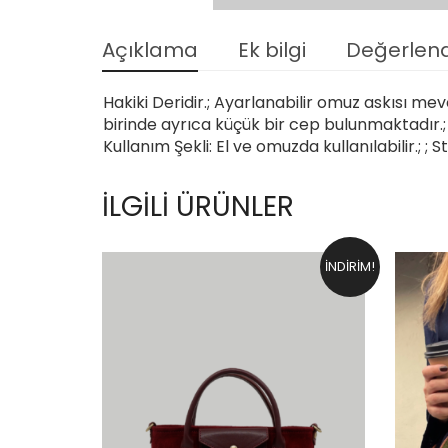
Açıklama
Ek bilgi
Değerlend
Hakiki Deridir.; Ayarlanabilir omuz askısı mevc
birinde ayrıca küçük bir cep bulunmaktadır.; Ö
Kullanım Şekli: El ve omuzda kullanılabilir.; ; S
İLGILI ÜRÜNLER
İNDIRIM!