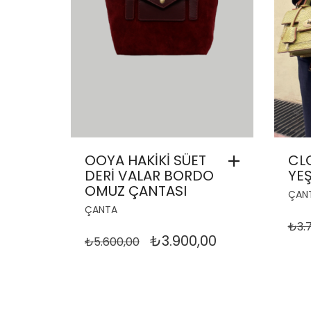
OOYA HAKİKİ SÜET
CL
DERİ VALAR BORDO
YEŞ
OMUZ ÇANTASI
ÇAN
ÇANTA
₺
3.
ORIJINAL
ŞU
₺
3.900,00
₺
5.600,00
FIYAT:
ANDAKI
₺5.600,00.
FIYAT:
₺3.900,00.