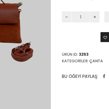
Alaa
Hakiki
Deri
Taba
Renk
Crossbody
Omuz
Askılı
ÜRÜN ID:
3253
Çanta
KATEGORILER:
ÇANTA
adet
BU ÖĞEYI PAYLAŞ: