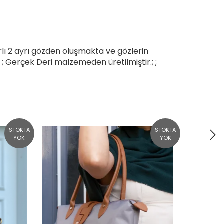
uarlı 2 ayrı gözden oluşmakta ve gözlerin
m ; Gerçek Deri malzemeden üretilmiştir.; ;
STOKTA
STOKTA
YOK
YOK