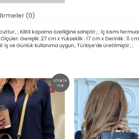
irmeler (0)
uttur.; ; Kilitli kapama özelliğine sahiptir.; ; İç kısmı ferm
lçüler: Genişlik: 27 cm x Yükseklik : 17 cm x Derinlik : 11 c
til: İş ve Günlük kullanıma uygun.; Türkiye’de üretilmiştir.; ;
STOKTA
YOK