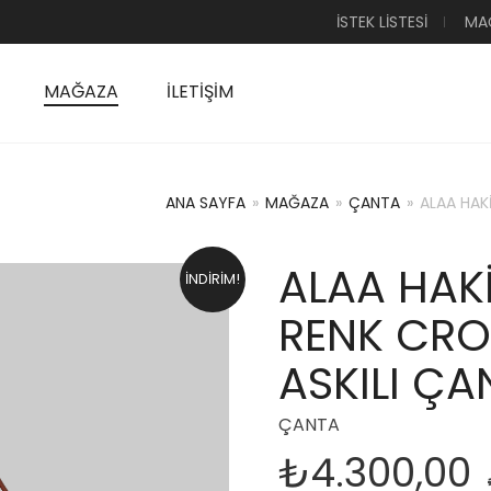
İSTEK LISTESI
MA
MAĞAZA
İLETIŞIM
ANA SAYFA
»
MAĞAZA
»
ÇANTA
»
ALAA HAK
ALAA HAKI
İNDIRIM!
RENK CR
ASKILI ÇA
ÇANTA
₺
4.300,00