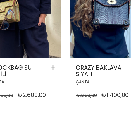
OCKBAG SU
CRAZY BAKLAVA
İLİ
SİYAH
TA
ÇANTA
ORIJINAL
ŞU
ORIJINAL
₺
2.600,00
₺
1.400,00
700,00
₺
2.150,00
FIYAT:
ANDAKI
FIYAT:
₺3.700,00.
FIYAT:
₺2.150,00.
₺2.600,00.