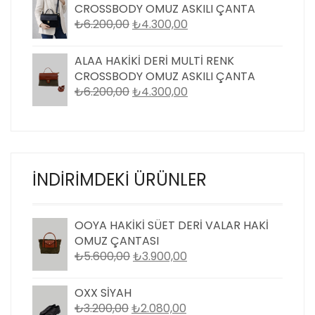
₺4.300,00.
CROSSBODY OMUZ ASKILI ÇANTA
ORIJINAL
ŞU
₺
6.200,00
₺
4.300,00
FIYAT:
ANDAKI
₺6.200,00.
FIYAT:
ALAA HAKIKI DERI MULTI RENK
₺4.300,00.
CROSSBODY OMUZ ASKILI ÇANTA
ORIJINAL
ŞU
₺
6.200,00
₺
4.300,00
FIYAT:
ANDAKI
₺6.200,00.
FIYAT:
₺4.300,00.
İNDIRIMDEKI ÜRÜNLER
OOYA HAKİKİ SÜET DERİ VALAR HAKİ
OMUZ ÇANTASI
ORIJINAL
ŞU
₺
5.600,00
₺
3.900,00
FIYAT:
ANDAKI
₺5.600,00.
FIYAT:
OXX SİYAH
₺3.900,00.
ORIJINAL
ŞU
₺
3.200,00
₺
2.080,00