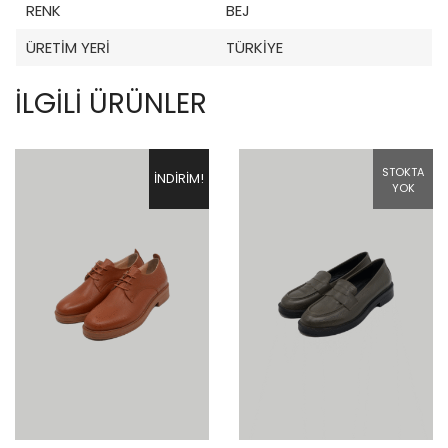
RENK
BEJ
ÜRETIM YERI
TÜRKIYE
İLGILI ÜRÜNLER
STOKTA
İNDIRIM!
YOK